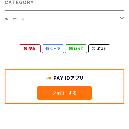
CATEGORY
キーボード
ホイール付き8ショートカットキー
保存
シェア
LINE
ポスト
組み立てキット
プリント基板
PAY IDアプリ
その他部品
フォローする